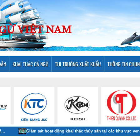
NGỪ VIỆT NAM
VẰN
KHAI THÁC CÁ NGỪ
THỊ TRƯỜNG XUẤT KHẨU
THÔNG TIN CHU