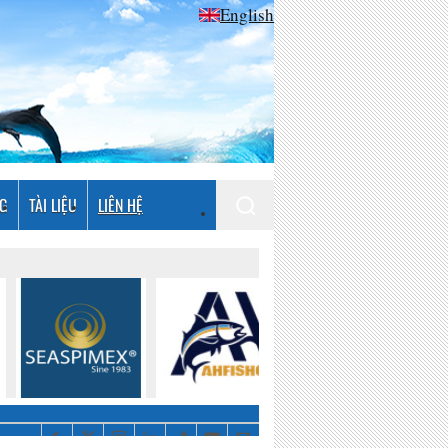
English
NG
TÀI LIỆU
LIÊN HỆ
Giám sát hoạt động khai thác thủy sản tại các khu vực ven biển: Ứng dụng EM (Electronic monitoring) và edge computing để cải thiện tính minh bạch của nghề câu VÀNG cá ngừ toàn cầu với khả năng xác minh sản lượng gần như trong thời gian thực