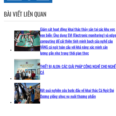
BÀI VIẾT LIÊN QUAN
Giám sát hoạt động khai thác thủy sản tại các khu vực
ven biển: Ứng dụng EM (Electronic monitoring) và edge
computing để cải thiện tính minh bạch của nghề câu
VÀNG cá ngừ toàn cầu với khả năng xác minh sản
lượng gần như trong thời gian thực
THIẾT BỊ ALON: CÁC GIẢI PHÁP CÔNG NGHỆ CHO NGHỀ
CÁ
Kết quả nghiên cứu bước đầu về khai thác Cá Ngừ Đại
Dương giống phục vụ nuôi thương phẩm