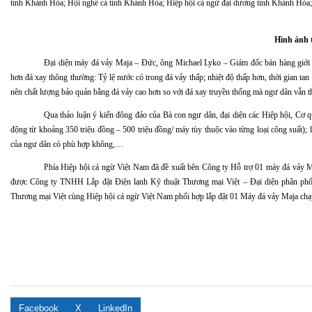
tỉnh Khánh Hòa; Hội nghề cá tỉnh Khánh Hòa; Hiệp hội cá ngừ đại dương tỉnh Khánh Hòa; 
Hình ảnh t
Đại diện máy đá vảy Maja – Đức, ông Michael Lyko – Giám đốc bán hàng giới t
hơn đá xay thông thường: Tỷ lệ nước có trong đá vảy thấp; nhiệt độ thấp hơn, thời gian ta
nên chất lượng bảo quản bằng đá vảy cao hơn so với đá xay truyền thống mà ngư dân vẫn 
Qua thảo luận ý kiến đông đảo của Bà con ngư dân, đại diện các Hiệp hội, Cơ 
động từ khoảng 350 triệu đồng – 500 triệu đồng/ máy tùy thuộc vào từng loại công suất); 
của ngư dân có phù hợp không,…
Phía Hiệp hội cá ngừ Việt Nam đã đề xuất bên Công ty Hỗ trợ 01 máy đá vảy Ma
được Công ty TNHH Lắp đặt Điện lạnh Kỹ thuật Thương mại Việt – Đại diện phân phố
Thương mại Việt cùng Hiệp hội cá ngừ Việt Nam phối hợp lắp đặt 01 M
áy đá vảy Maja chạy
Facebook
X
LinkedIn