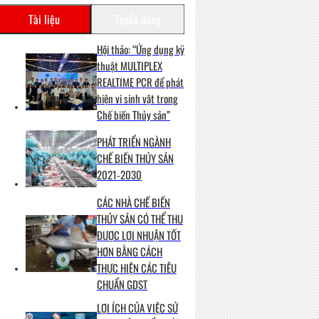
Tài liệu
Tuyển dụng
Hội thảo: “Ứng dụng kỹ
thuật MULTIPLEX
REALTIME PCR để phát
hiện vi sinh vật trong
Chế biến Thủy sản”
PHÁT TRIỂN NGÀNH
CHẾ BIẾN THỦY SẢN
2021-2030
CÁC NHÀ CHẾ BIẾN
THỦY SẢN CÓ THỂ THU
ĐƯỢC LỢI NHUẬN TỐT
HƠN BẰNG CÁCH
THỰC HIỆN CÁC TIÊU
CHUẨN GDST
LỢI ÍCH CỦA VIỆC SỬ