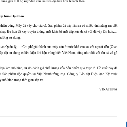
cùng gần 100 hộ ngư dân chủ tàu trên địa bàn tỉnh Khánh Hòa.
ại buổi Hội thảo
hiệu dòng Máy đá vảy cho tàu cá. Sản phẩm đá vảy làm ra có nhiều tính năng ưu việt
n chảy lâu hơn đá xay truyền thống, mặt khác bề mặt tiếp xúc da cá với đá vảy lớn hơn,…
thường sử dụng.
quan Quản lý,…: Chi phí giá thành của máy còn ở mức khá cao so với người dân (Giao
lắp đặt sử dụng ở điều kiện khí hậu vùng biển Việt Nam, cũng như đối với tàu cá vỏ gỗ
ja làm mô hình, từ đó đánh giá chất lượng của Sản phẩm qua thực tế. Đề xuất này đã
i Sản phẩm độc quyền tại Việt Namhưởng ứng. Công ty Lắp đặt Điện lạnh Kỹ thuật
 mô hình trong thời gian sắp tới.
VINATUNA