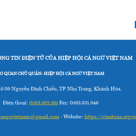
NG TIN ĐIỆN TỬ CỦA HIỆP HỘI CÁ NGỪ VIỆT NAM
Ơ QUAN CHỦ QUẢN: HIỆP HỘI CÁ NGỪ VIỆT NAM
Số 09 Nguyễn Đình Chiểu, TP Nha Trang, Khánh Hòa.
Điện thoại:
0583.502.585
Fax: 0583.831.846
canguvietnam@gmail.com
- Website:
https://vinatuna.org.v