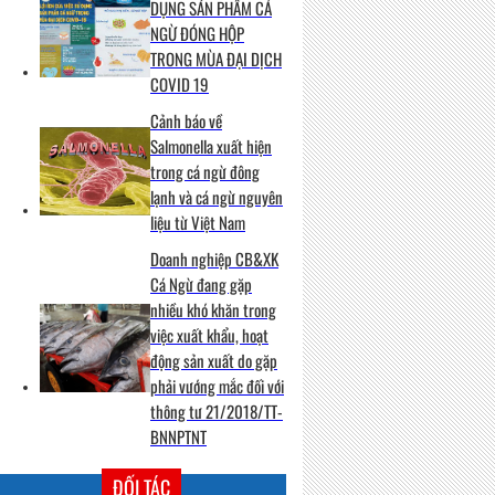
DỤNG SẢN PHẨM CÁ
NGỪ ĐÓNG HỘP
TRONG MÙA ĐẠI DỊCH
COVID 19
Cảnh báo về
Salmonella xuất hiện
trong cá ngừ đông
lạnh và cá ngừ nguyên
liệu từ Việt Nam
Doanh nghiệp CB&XK
Cá Ngừ đang gặp
nhiều khó khăn trong
việc xuất khẩu, hoạt
động sản xuất do gặp
phải vướng mắc đối với
thông tư 21/2018/TT-
BNNPTNT
ĐỐI TÁC