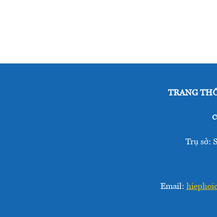
TRANG THÔ
C
Trụ sở: 
Email:
hiephoi