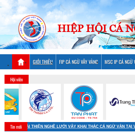
HIỆP HỘI CÁ 
GIỚI THIỆU
FIP CÁ NGỪ VÂY VÀNG
MSC IP CÁ NGỪ 
Hội viên
Tin mới
CHƯƠNG TRÌNH CẢI THIỆN NGHỀ LƯỚI VÂY KHAI THÁC CÁ NGỪ VẰN TẠI VIỆT NAM THEO TIÊU CHUẨN MSC: THÚC ĐẨY PHỐI HỢP, ĐỒNG HÀNH CÙNG VỚI CÁC ĐỊA PHƯƠNG HƯỚNG TỚI MỤC TIÊU PHÁT TRIỂN NGHỀ CÁ BỀN VỮNG.