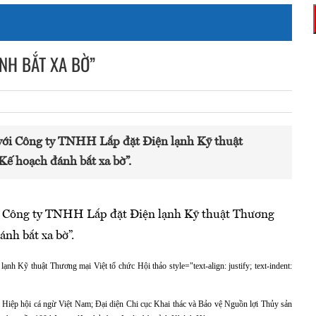
NH BẮT XA BỜ”
với Công ty TNHH Lắp đặt Điện lạnh Kỹ thuật
Kế hoạch đánh bắt xa bờ”.
i Công ty TNHH Lắp đặt Điện lạnh Kỹ thuật Thương
nh bắt xa bờ”.
 Kỹ thuật Thương mại Việt tổ chức Hội thảo style="text-align: justify; text-indent:
a Hiệp hội cá ngừ Việt Nam; Đại diện Chi cục Khai thác và Bảo vệ Nguồn lợi Thủy sản