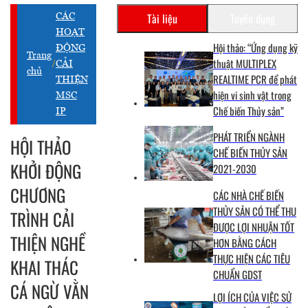
Tài liệu
Tuyển dụng
CÁC
HOẠT
Hội thảo: “Ứng dụng kỹ
ĐỘNG
Trang
thuật MULTIPLEX
/
CẢI
chủ
REALTIME PCR để phát
THIỆN
hiện vi sinh vật trong
MSC
Chế biến Thủy sản”
IP
PHÁT TRIỂN NGÀNH
HỘI THẢO
CHẾ BIẾN THỦY SẢN
KHỞI ĐỘNG
2021-2030
CHƯƠNG
CÁC NHÀ CHẾ BIẾN
THỦY SẢN CÓ THỂ THU
TRÌNH CẢI
ĐƯỢC LỢI NHUẬN TỐT
THIỆN NGHỀ
HƠN BẰNG CÁCH
THỰC HIỆN CÁC TIÊU
KHAI THÁC
CHUẨN GDST
CÁ NGỪ VẰN
LỢI ÍCH CỦA VIỆC SỬ