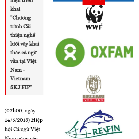
hiện triển
khai
"Chương
trình Cải
thiện nghề
lưới vây khai
thác cá ngừ
vằn tại Việt
Nam -
Vietnam
SKJ FIP"
(07h00, ngày
14/5/2018) Hiệp
hội Cá ngừ Việt
Nam cùng các