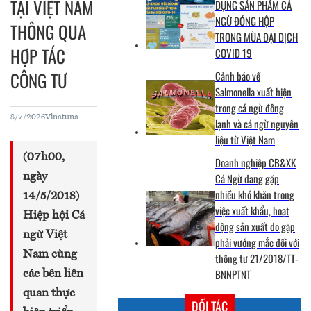
TẠI VIỆT NAM
DỤNG SẢN PHẨM CÁ
NGỪ ĐÓNG HỘP
THÔNG QUA
TRONG MÙA ĐẠI DỊCH
HỢP TÁC
COVID 19
CÔNG TƯ
Cảnh báo về
Salmonella xuất hiện
trong cá ngừ đông
8/7/2026
Vinatuna
lạnh và cá ngừ nguyên
liệu từ Việt Nam
(07h00,
Doanh nghiệp CB&XK
ngày
Cá Ngừ đang gặp
nhiều khó khăn trong
14/5/2018)
việc xuất khẩu, hoạt
Hiệp hội Cá
động sản xuất do gặp
ngừ Việt
phải vướng mắc đối với
Nam cùng
thông tư 21/2018/TT-
BNNPTNT
các bên liên
quan thực
ĐỐI TÁC