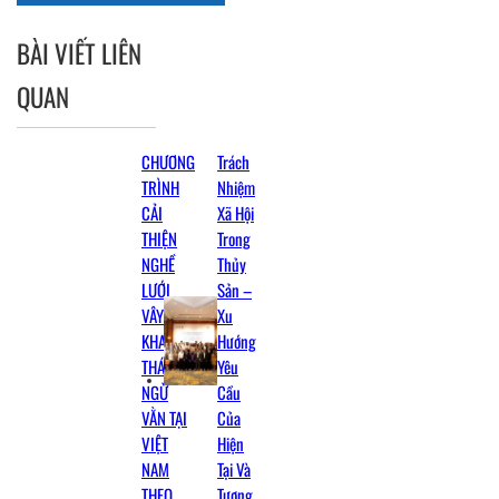
BÀI VIẾT LIÊN
QUAN
CHƯƠNG
Trách
TRÌNH
Nhiệm
CẢI
Xã Hội
THIỆN
Trong
NGHỀ
Thủy
LƯỚI
Sản –
VÂY
Xu
KHAI
Hướng
THÁC CÁ
Yêu
NGỪ
Cầu
VẰN TẠI
Của
VIỆT
Hiện
NAM
Tại Và
THEO
Tương