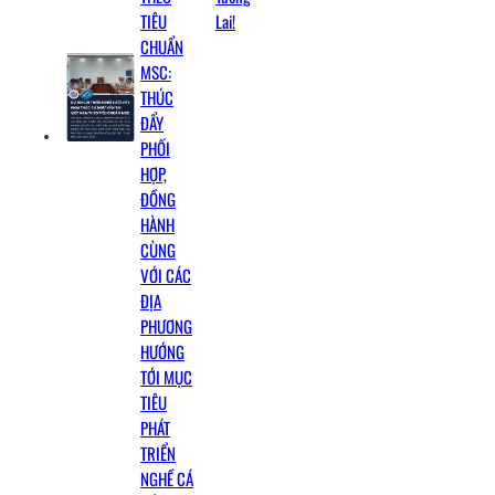
TIÊU
Lai!
CHUẨN
MSC:
THÚC
ĐẨY
PHỐI
HỢP,
ĐỒNG
HÀNH
CÙNG
VỚI CÁC
ĐỊA
PHƯƠNG
HƯỚNG
TỚI MỤC
TIÊU
PHÁT
TRIỂN
NGHỀ CÁ