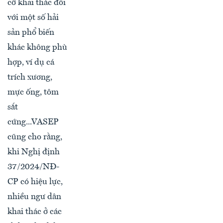
cỡ khai thác đối
với một số hải
sản phổ biến
khác không phù
hợp, ví dụ cá
trích xương,
mực ống, tôm
sắt
cứng...VASEP
cũng cho rằng,
khi Nghị định
37/2024/NĐ-
CP có hiệu lực,
nhiều ngư dân
khai thác ở các