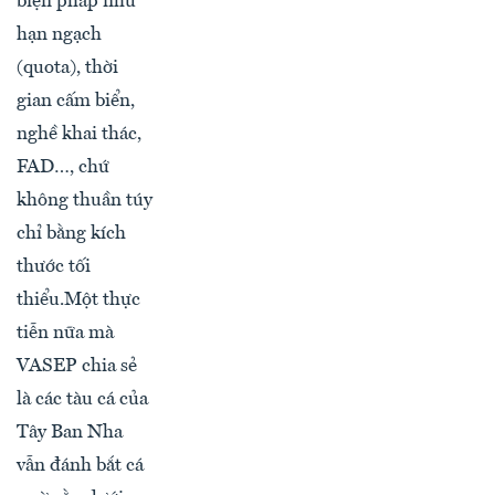
biện pháp như
hạn ngạch
(quota), thời
gian cấm biển,
nghề khai thác,
FAD…, chứ
không thuần túy
chỉ bằng kích
thước tối
thiểu.Một thực
tiễn nữa mà
VASEP chia sẻ
là các tàu cá của
Tây Ban Nha
vẫn đánh bắt cá