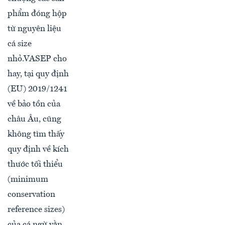
phẩm đóng hộp
từ nguyên liệu
cá size
nhỏ.VASEP cho
hay, tại quy định
(EU) 2019/1241
về bảo tồn của
châu Âu, cũng
không tìm thấy
quy định về kích
thước tối thiểu
(minimum
conservation
reference sizes)
của cá ngừ vằn