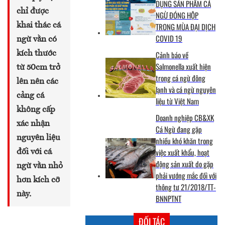
DỤNG SẢN PHẨM CÁ
chỉ được
NGỪ ĐÓNG HỘP
khai thác cá
TRONG MÙA ĐẠI DỊCH
COVID 19
ngừ vằn có
kích thước
Cảnh báo về
Salmonella xuất hiện
từ 50cm trở
trong cá ngừ đông
lên nên các
lạnh và cá ngừ nguyên
cảng cá
liệu từ Việt Nam
không cấp
Doanh nghiệp CB&XK
xác nhận
Cá Ngừ đang gặp
nguyên liệu
nhiều khó khăn trong
việc xuất khẩu, hoạt
đối với cá
động sản xuất do gặp
ngừ vằn nhỏ
phải vướng mắc đối với
hơn kích cỡ
thông tư 21/2018/TT-
này.
BNNPTNT
ĐỐI TÁC