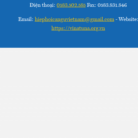
Điện thoại:
0583.502.585
Fax: 0583.831.846
Email:
hiephoicanguvietnam@gmail.com
- Website
https://vinatuna.org.vn