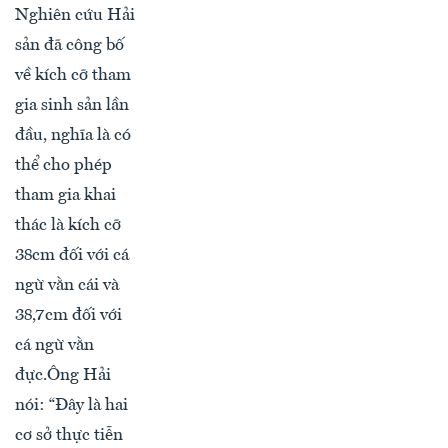
Nghiên cứu Hải
sản đã công bố
về kích cỡ tham
gia sinh sản lần
đầu, nghĩa là có
thể cho phép
tham gia khai
thác là kích cỡ
38cm đối với cá
ngừ vằn cái và
38,7cm đối với
cá ngừ vằn
đực.Ông Hải
nói: “Đây là hai
cơ sở thực tiễn