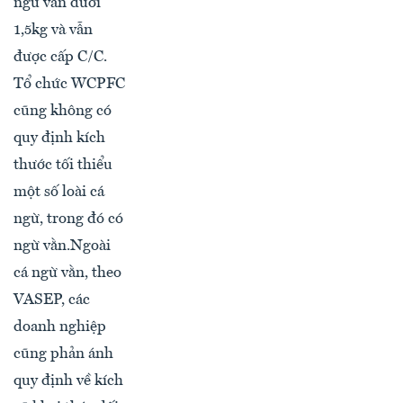
ngừ vằn dưới
1,5kg và vẫn
được cấp C/C.
Tổ chức WCPFC
cũng không có
quy định kích
thước tối thiểu
một số loài cá
ngừ, trong đó có
ngừ vằn.Ngoài
cá ngừ vằn, theo
VASEP, các
doanh nghiệp
cũng phản ánh
quy định về kích