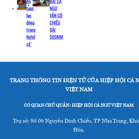
An
BẮT CÁ
toàn
NGỪ
lao
VẰN CÓ
động
CHIỀU
trong
DÀI
Nghề
500MM
cá"
TRANG THÔNG TIN ĐIỆN TỬ CỦA HIỆP HỘI CÁ 
VIỆT NAM
CƠ QUAN CHỦ QUẢN: HIỆP HỘI CÁ NGỪ VIỆT NAM
Trụ sở: Số 09 Nguyễn Đình Chiểu, TP Nha Trang, Kh
Hòa.