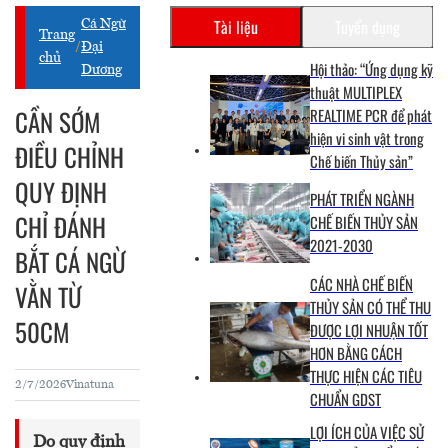
Tài liệu
Tuyển dụng
Cá Ngừ
Trang
/
Đại
chủ
Hội thảo: “Ứng dụng kỹ
Dương
thuật MULTIPLEX
CẦN SỚM
REALTIME PCR để phát
hiện vi sinh vật trong
ĐIỀU CHỈNH
Chế biến Thủy sản”
QUY ĐỊNH
PHÁT TRIỂN NGÀNH
CHỈ ĐÁNH
CHẾ BIẾN THỦY SẢN
2021-2030
BẮT CÁ NGỪ
CÁC NHÀ CHẾ BIẾN
VẰN TỪ
THỦY SẢN CÓ THỂ THU
50CM
ĐƯỢC LỢI NHUẬN TỐT
HƠN BẰNG CÁCH
THỰC HIỆN CÁC TIÊU
2/7/2026
Vinatuna
CHUẨN GDST
LỢI ÍCH CỦA VIỆC SỬ
Do quy định