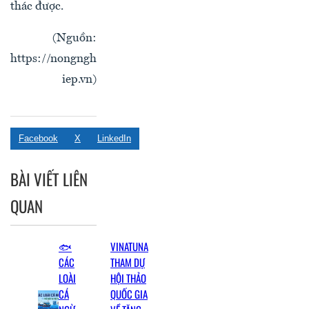
thác được.
(Nguồn:
https://nongngh
iep.vn)
Facebook
X
LinkedIn
BÀI VIẾT LIÊN
QUAN
🐟
VINATUNA
CÁC
THAM DỰ
LOÀI
HỘI THẢO
CÁ
QUỐC GIA