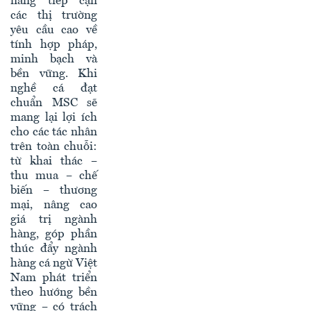
năng tiếp cận
các thị trường
yêu cầu cao về
tính hợp pháp,
minh bạch và
bền vững. Khi
nghề cá đạt
chuẩn MSC sẽ
mang lại lợi ích
cho các tác nhân
trên toàn chuỗi:
từ khai thác –
thu mua – chế
biến – thương
mại, nâng cao
giá trị ngành
hàng, góp phần
thúc đẩy ngành
hàng cá ngừ Việt
Nam phát triển
theo hướng bền
vững – có trách