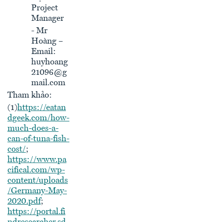
Project
Manager
- Mr
Hoàng –
Email:
huyhoang
21096@g
mail.com
Tham khảo:
(1)
https://eatan
dgeek.com/how-
much-does-a-
can-of-tuna-fish-
cost/
;
https://www.pa
cifical.com/wp-
content/uploads
/Germany-May-
2020.pdf
;
https://portal.fi