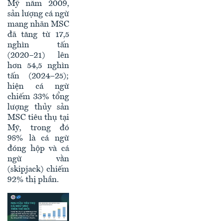
Mỹ năm 2009,
sản lượng cá ngừ
mang nhãn MSC
đã tăng từ 17,5
nghìn tấn
(2020–21) lên
hơn 54,5 nghìn
tấn (2024–25);
hiện cá ngừ
chiếm 33% tổng
lượng thủy sản
MSC tiêu thụ tại
Mỹ, trong đó
98% là cá ngừ
đóng hộp và cá
ngừ vằn
(skipjack) chiếm
92% thị phần.