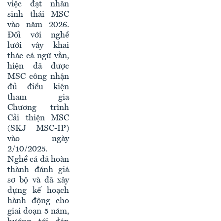
việc đạt nhãn
sinh thái MSC
vào năm 2026.
Đối với nghề
lưới vây khai
thác cá ngừ vằn,
hiện đã được
MSC công nhận
đủ điều kiện
tham gia
Chương trình
Cải thiện MSC
(SKJ MSC-IP)
vào ngày
2/10/2025.
Nghề cá đã hoàn
thành đánh giá
sơ bộ và đã xây
dựng kế hoạch
hành động cho
giai đoạn 5 năm,