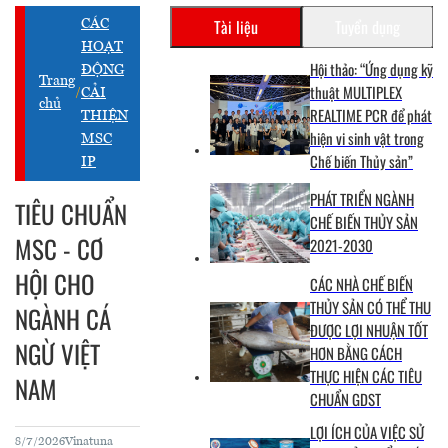
Tài liệu
Tuyển dụng
CÁC
HOẠT
Hội thảo: “Ứng dụng kỹ
ĐỘNG
Trang
thuật MULTIPLEX
/
CẢI
chủ
REALTIME PCR để phát
THIỆN
hiện vi sinh vật trong
MSC
Chế biến Thủy sản”
IP
PHÁT TRIỂN NGÀNH
TIÊU CHUẨN
CHẾ BIẾN THỦY SẢN
MSC - CƠ
2021-2030
HỘI CHO
CÁC NHÀ CHẾ BIẾN
THỦY SẢN CÓ THỂ THU
NGÀNH CÁ
ĐƯỢC LỢI NHUẬN TỐT
NGỪ VIỆT
HƠN BẰNG CÁCH
THỰC HIỆN CÁC TIÊU
NAM
CHUẨN GDST
LỢI ÍCH CỦA VIỆC SỬ
8/7/2026
Vinatuna