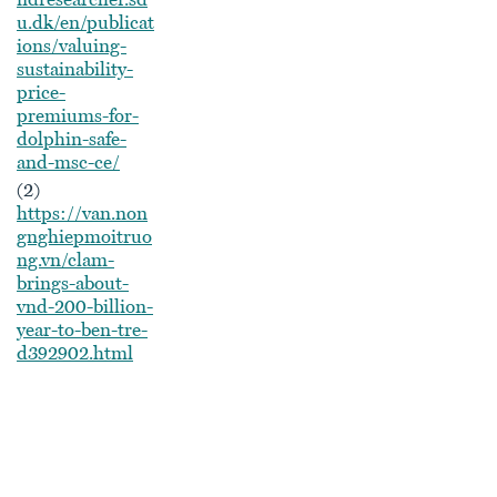
ndresearcher.sd
u.dk/en/publicat
ions/valuing-
sustainability-
price-
premiums-for-
dolphin-safe-
and-msc-ce/
(2)
https://van.non
gnghiepmoitruo
ng.vn/clam-
brings-about-
vnd-200-billion-
year-to-ben-tre-
d392902.html