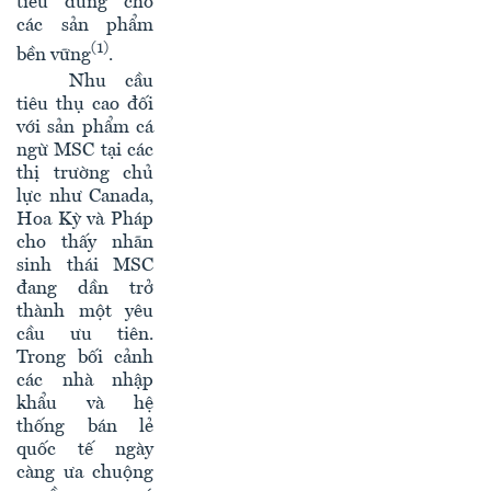
tiêu dùng cho
các sản phẩm
(1)
bền vững
.
Nhu cầu
tiêu thụ cao đối
với sản phẩm cá
ngừ MSC tại các
thị trường chủ
lực như Canada,
Hoa Kỳ và Pháp
cho thấy nhãn
sinh thái MSC
đang dần trở
thành một yêu
cầu ưu tiên.
Trong bối cảnh
các nhà nhập
khẩu và hệ
thống bán lẻ
quốc tế ngày
càng ưa chuộng