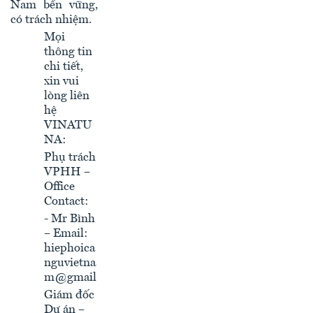
Nam bền vững,
có trách nhiệm.
Mọi
thông tin
chi tiết,
xin vui
lòng liên
hệ
VINATU
NA:
Phụ trách
VPHH –
Office
Contact:
- Mr Bình
– Email:
hiephoica
nguvietna
m@gmail
Giám đốc
Dự án –