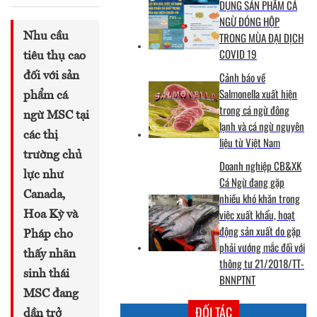
DỤNG SẢN PHẨM CÁ
NGỪ ĐÓNG HỘP
TRONG MÙA ĐẠI DỊCH
Nhu cầu
COVID 19
tiêu thụ cao
Cảnh báo về
đối với sản
Salmonella xuất hiện
phẩm cá
trong cá ngừ đông
ngừ MSC tại
lạnh và cá ngừ nguyên
các thị
liệu từ Việt Nam
trường chủ
Doanh nghiệp CB&XK
lực như
Cá Ngừ đang gặp
Canada,
nhiều khó khăn trong
việc xuất khẩu, hoạt
Hoa Kỳ và
động sản xuất do gặp
Pháp cho
phải vướng mắc đối với
thấy nhãn
thông tư 21/2018/TT-
sinh thái
BNNPTNT
MSC đang
ĐỐI TÁC
dần trở