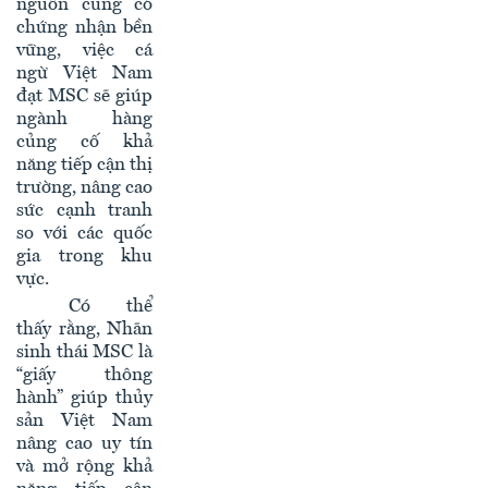
nguồn cung có
chứng nhận bền
vững, việc cá
ngừ Việt Nam
đạt MSC sẽ giúp
ngành hàng
củng cố khả
năng tiếp cận thị
trường, nâng cao
sức cạnh tranh
so với các quốc
gia trong khu
vực.
Có thể
thấy rằng, Nhãn
sinh thái MSC là
“giấy thông
hành” giúp thủy
sản Việt Nam
nâng cao uy tín
và mở rộng khả