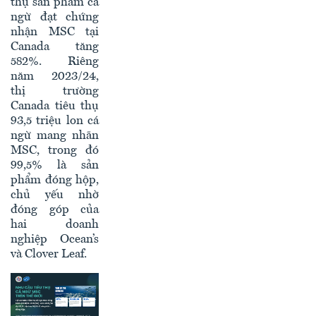
thụ sản phẩm cá
ngừ đạt chứng
nhận MSC tại
Canada tăng
582%. Riêng
năm 2023/24,
thị trường
Canada tiêu thụ
93,5 triệu lon cá
ngừ mang nhãn
MSC, trong đó
99,5% là sản
phẩm đóng hộp,
chủ yếu nhờ
đóng góp của
hai doanh
nghiệp Ocean’s
và Clover Leaf.