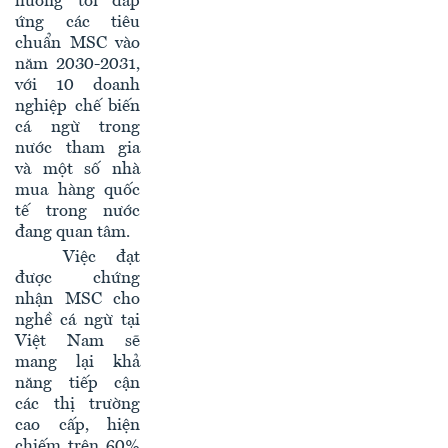
hướng tới đáp
ứng các tiêu
chuẩn MSC vào
năm 2030-2031,
với 10 doanh
nghiệp chế biến
cá ngừ trong
nước tham gia
và một số nhà
mua hàng quốc
tế trong nước
đang quan tâm.
Việc đạt
được chứng
nhận MSC cho
nghề cá ngừ tại
Việt Nam sẽ
mang lại khả
năng tiếp cận
các thị trường
cao cấp, hiện
chiếm trên 60%