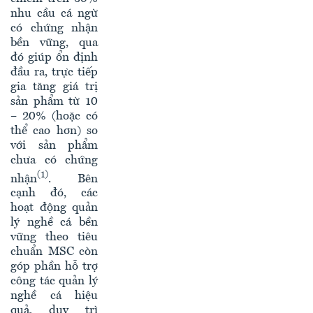
nhu cầu cá ngừ
có chứng nhận
bền vững, qua
đó giúp ổn định
đầu ra, trực tiếp
gia tăng giá trị
sản phẩm từ 10
– 20% (hoặc có
thể cao hơn) so
với sản phẩm
chưa có chứng
(1)
nhận
. Bên
cạnh đó, các
hoạt động quản
lý nghề cá bền
vững theo tiêu
chuẩn MSC còn
góp phần hỗ trợ
công tác quản lý
nghề cá hiệu
quả, duy trì