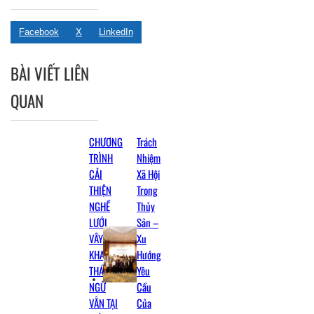
Facebook
X
LinkedIn
BÀI VIẾT LIÊN
QUAN
CHƯƠNG
Trách
TRÌNH
Nhiệm
CẢI
Xã Hội
THIỆN
Trong
NGHỀ
Thủy
LƯỚI
Sản –
VÂY
Xu
KHAI
Hướng
THÁC CÁ
Yêu
NGỪ
Cầu
VẰN TẠI
Của