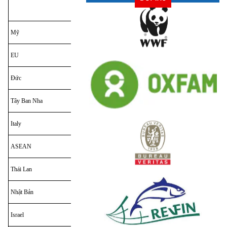
(GT)
Mỹ
13,352
16,517
EU
6,805
11,200
Đức
2,634
3,360
Tây Ban Nha
1,085
1,192
Italy
1,020
ASEAN
1,373
2,376
Thái Lan
1,013
2,015
Nhật Bản
0,785
1,721
Israel
0,545
1,425