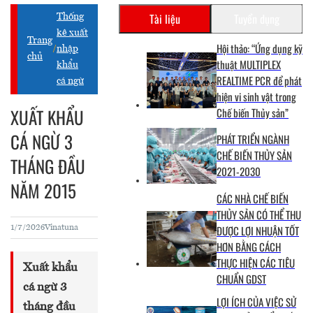
Tài liệu
Tuyển dụng
Thống
kê xuất
Trang
Hội thảo: “Ứng dụng kỹ
/
nhập
chủ
thuật MULTIPLEX
khẩu
REALTIME PCR để phát
cá ngừ
hiện vi sinh vật trong
XUẤT KHẨU
Chế biến Thủy sản”
CÁ NGỪ 3
PHÁT TRIỂN NGÀNH
CHẾ BIẾN THỦY SẢN
THÁNG ĐẦU
2021-2030
NĂM 2015
CÁC NHÀ CHẾ BIẾN
THỦY SẢN CÓ THỂ THU
ĐƯỢC LỢI NHUẬN TỐT
1/7/2026
Vinatuna
HƠN BẰNG CÁCH
THỰC HIỆN CÁC TIÊU
Xuất khẩu
CHUẨN GDST
cá ngừ 3
LỢI ÍCH CỦA VIỆC SỬ
tháng đầu