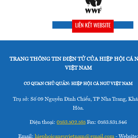
LIÊN KẾT WEBSITE
TRANG THÔNG TIN ĐIỆN TỬ CỦA HIỆP HỘI CÁ 
VIỆT NAM
CƠ QUAN CHỦ QUẢN: HIỆP HỘI CÁ NGỪ VIỆT NAM
Trụ sở: Số 09 Nguyễn Đình Chiểu, TP Nha Trang, Kh
Hòa.
Điện thoại:
0583.502.585
Fax: 0583.831.846
Email:
hiephoicanguvietnam@gmail.com
- Website