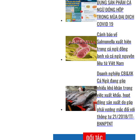
DỤNG SẢN PHẨM CÁ
NGỪ ĐÓNG HỘP
TRONG MÙA ĐẠI DỊCH
COVID 19
Cảnh báo về
Salmonella xuất hiện
trong cá ngừ đông
lạnh và cá ngừ nguyên
liệu từ Việt Nam
Doanh nghiệp CB&XK
Cá Ngừ đang gặp
nhiều khó khăn trong
việc xuất khẩu, hoạt
động sản xuất do gặp
phải vướng mắc đối với
thông tư 21/2018/TT-
BNNPTNT
ĐỐI TÁC