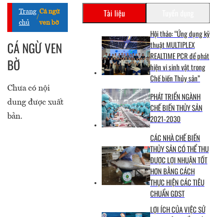
Tài liệu
Tuyển dụng
Trang
Cá ngừ
/
chủ
ven bờ
Hội thảo: “Ứng dụng kỹ
CÁ NGỪ VEN
thuật MULTIPLEX
REALTIME PCR để phát
BỜ
hiện vi sinh vật trong
Chế biến Thủy sản”
Chưa có nội
PHÁT TRIỂN NGÀNH
dung được xuất
CHẾ BIẾN THỦY SẢN
bản.
2021-2030
CÁC NHÀ CHẾ BIẾN
THỦY SẢN CÓ THỂ THU
ĐƯỢC LỢI NHUẬN TỐT
HƠN BẰNG CÁCH
THỰC HIỆN CÁC TIÊU
CHUẨN GDST
LỢI ÍCH CỦA VIỆC SỬ