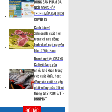
DỤNG SẢN PHẨM CÁ
NGỪ ĐÓNG HỘP
TRONG MÙA ĐẠI DỊCH
COVID 19
Cảnh báo về
Salmonella xuất hiện
trong cá ngừ đông
lạnh và cá ngừ nguyên
liệu từ Việt Nam
Doanh nghiệp CB&XK
Cá Ngừ đang gặp
nhiều khó khăn trong
việc xuất khẩu, hoạt
động sản xuất do gặp
phải vướng mắc đối với
thông tư 21/2018/TT-
BNNPTNT
ĐỐI TÁC