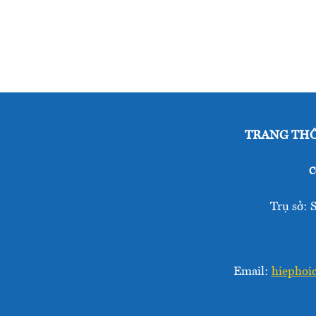
TRANG THÔ
C
Trụ sở: 
Email:
hiephoi