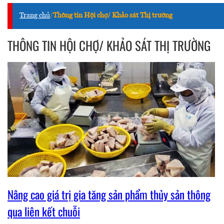
Trang chủ
/
Thông tin Hội chợ/ Khảo sát Thị trường
THÔNG TIN HỘI CHỢ/ KHẢO SÁT THỊ TRƯỜNG
Nâng cao giá trị gia tăng sản phẩm thủy sản thông
qua liên kết chuỗi