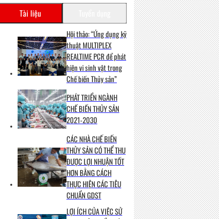
Tài liệu
Tuyển dụng
Hội thảo: “Ứng dụng kỹ
thuật MULTIPLEX
REALTIME PCR để phát
hiện vi sinh vật trong
Chế biến Thủy sản”
PHÁT TRIỂN NGÀNH
CHẾ BIẾN THỦY SẢN
2021-2030
CÁC NHÀ CHẾ BIẾN
THỦY SẢN CÓ THỂ THU
ĐƯỢC LỢI NHUẬN TỐT
HƠN BẰNG CÁCH
THỰC HIỆN CÁC TIÊU
CHUẨN GDST
LỢI ÍCH CỦA VIỆC SỬ