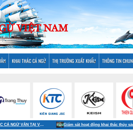
NGỪ VIỆT NAM
VẰN
KHAI THÁC CÁ NGỪ
THỊ TRƯỜNG XUẤT KHẨU
THÔNG TIN CHU
CHƯƠNG TRÌNH CẢI THIỆN NGHỀ LƯỚI VÂY KHAI THÁC CÁ NGỪ VẰN TẠI VIỆT NAM THEO TIÊU CHUẨN MSC: THÚC ĐẨY PHỐI HỢP, ĐỒNG HÀNH CÙNG VỚI CÁC ĐỊA PHƯƠNG HƯỚNG TỚI MỤC TIÊU PHÁT TRIỂN NGHỀ CÁ BỀN VỮNG.