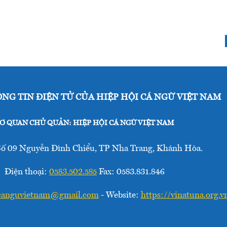
NG TIN ĐIỆN TỬ CỦA HIỆP HỘI CÁ NGỪ VIỆT NAM
Ơ QUAN CHỦ QUẢN: HIỆP HỘI CÁ NGỪ VIỆT NAM
Số 09 Nguyễn Đình Chiểu, TP Nha Trang, Khánh Hòa.
Điện thoại:
0583.502.585
Fax: 0583.831.846
canguvietnam@gmail.com
- Website:
https://vinatuna.org.v