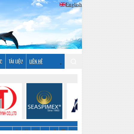
English
NG
TÀI LIỆU
LIÊN HỆ
Giám sát hoạt động khai thác thủy sản tại các khu vực ven biển: Ứng dụng EM (Electronic monitoring) và edge computing để cải thiện tính minh bạch của nghề câu VÀNG cá ngừ toàn cầu với khả năng xác minh sản lượng gần như trong thời gian thực