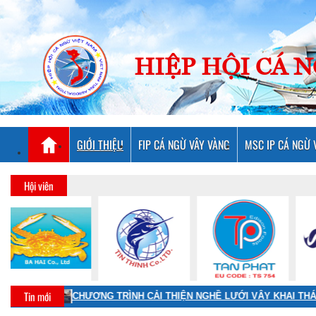
HIỆP HỘI CÁ 
GIỚI THIỆU
FIP CÁ NGỪ VÂY VÀNG
MSC IP CÁ NGỪ 
Hội viên
Tin mới