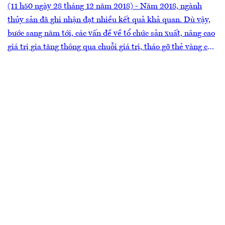
(11 h50 ngày 28 tháng 12 năm 2018) - Năm 2018, ngành
thủy sản đã ghi nhận đạt nhiều kết quả khả quan. Dù vậy,
bước sang năm tới, các vấn đề về tổ chức sản xuất, nâng cao
giá trị gia tăng thông qua chuỗi giá trị, tháo gỡ thẻ vàng của
Ủy ban châu Âu,… vẫn là những nhiệm vụ cần đặc biệt
quan tâm của ngành.