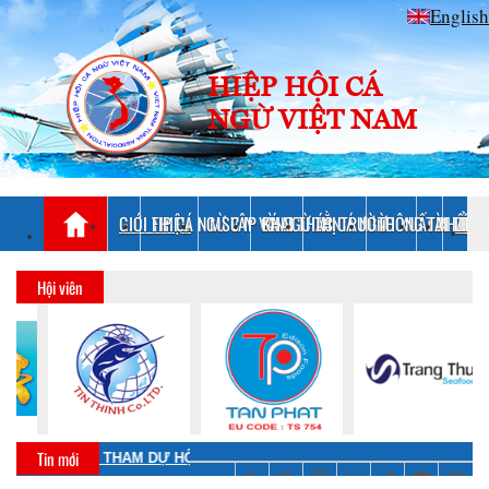
English
HIỆP HỘI CÁ
NGỪ VIỆT NAM
GIỚI THIỆU
FIP CÁ NGỪ VÂY VÀNG
MSC IP CÁ NGỪ VẰN
KHAI THÁC CÁ NGỪ
THỊ TRƯỜNG XUẤT KHẨU
THÔNG TIN CHU
TÀI LIỆU
LIÊN
Hội viên
Tin mới
VINATUNA THAM DỰ HỘI THẢO QUỐC GIA VỀ TĂNG CƯỜNG THỰC HIỆN NGHĨA VỤ CMM VÀ LỘ TRÌNH LÀ THÀNH VIÊN CHÍNH THỨC WCPFC
CHƯƠNG TRÌNH CẢI THIỆN NGHỀ LƯỚI VÂY KHAI THÁC CÁ NGỪ VẰN TẠI VIỆT NAM THEO TIÊU CHUẨN MSC: THÚC ĐẨY PHỐI HỢP, ĐỒNG HÀNH CÙNG VỚI CÁC ĐỊA PHƯƠNG HƯỚNG TỚI MỤC TIÊU PHÁT TRIỂN NGHỀ CÁ BỀN VỮNG.