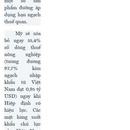
một số sản
phẩm đường áp
dụng hạn ngạch
thuế quan.
Mỹ sẽ xóa
bỏ ngay 55,4%
số dòng thuế
nông nghiệp
(tương đương
97,7% kim
ngạch nhập
khẩu từ Việt
Nam đạt 0,95 tỷ
USD) ngay khi
Hiệp định có
hiệu lực. Các
mặt hàng xuất
khẩu chủ lực