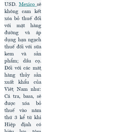
USD.
Mexico
sẽ
không cam kết
xóa bỏ thuế đối
với mặt hàng
đường và áp
dụng hạn ngạch
thuế đối với sữa
kem và sản
phẩm; dầu cọ.
Đối với các mặt
hàng thủy sản
xuất khẩu của
Việt Nam như:
Cá tra, basa, sẽ
được xóa bỏ
thuế vào năm
thứ 3 kể từ khi
Hiệp định có
hiệu lực, tôm