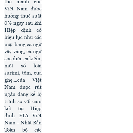
thế mạnh của
Việt Nam được
hưởng thuế suất
0% ngay sau khi
Hiệp định có
hiệu lực như các
mặt hàng cá ngừ
vây vàng, cá ngừ
sọc dưa, cá kiếm,
một số loài
surimi, tôm, cua
ghẹ....của Việt
Nam được rút
ngắn đáng kể lộ
trình so với cam
kết tại Hiệp
định FTA Việt
Nam – Nhật Bản
Toàn bộ các