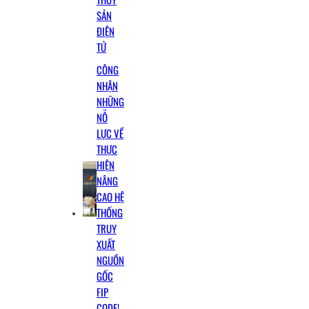
SẢN
động
ĐIỆN
trên
TỬ
biển” do
CÔNG
Tổ chức
NHẬN
International
NHỮNG
Fund for
NỖ
Fishing
LỰC VỀ
Safety
THỰC
HIỆN
tài trợ.
NÂNG
Buổi hội
CAO HỆ
thảo
THỐNG
được
TRUY
đông
XUẤT
đảo bà
NGUỒN
GỐC
con ngư
FIP
dân
CODE!