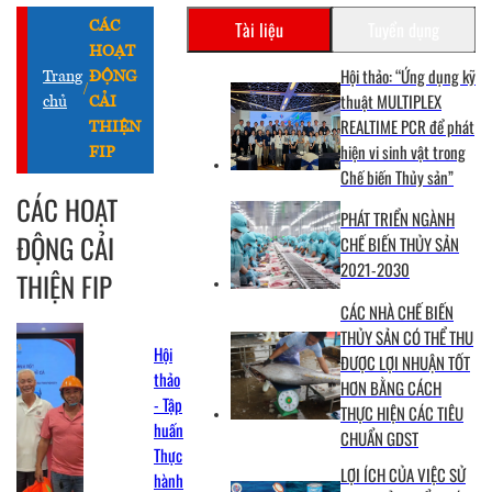
Tài liệu
Tuyển dụng
CÁC
HOẠT
Hội thảo: “Ứng dụng kỹ
Trang
ĐỘNG
/
thuật MULTIPLEX
chủ
CẢI
REALTIME PCR để phát
THIỆN
hiện vi sinh vật trong
FIP
Chế biến Thủy sản”
CÁC HOẠT
PHÁT TRIỂN NGÀNH
ĐỘNG CẢI
CHẾ BIẾN THỦY SẢN
2021-2030
THIỆN FIP
CÁC NHÀ CHẾ BIẾN
THỦY SẢN CÓ THỂ THU
Hội
ĐƯỢC LỢI NHUẬN TỐT
thảo
HƠN BẰNG CÁCH
- Tập
THỰC HIỆN CÁC TIÊU
huấn
CHUẨN GDST
Thực
LỢI ÍCH CỦA VIỆC SỬ
hành