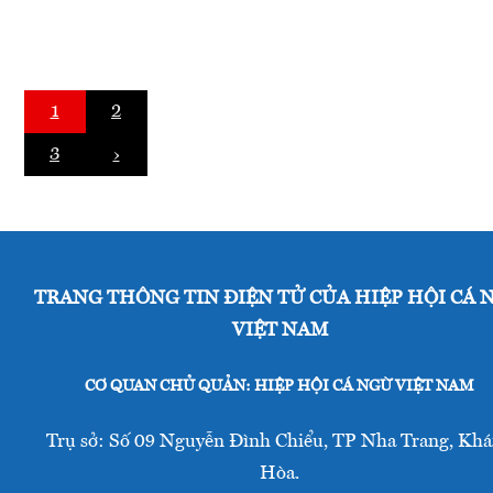
9
triển
tháng
khai
7
các
năm
hoạt
1
2
2015.
động
Hiệp
FIP
3
›
hội
ở
cá
Phú
ngừ
Yên
Việt
Nam
TRANG THÔNG TIN ĐIỆN TỬ CỦA HIỆP HỘI CÁ 
đã
tổ
VIỆT NAM
chức
thành
CƠ QUAN CHỦ QUẢN: HIỆP HỘI CÁ NGỪ VIỆT NAM
công
Hội
Trụ sở: Số 09 Nguyễn Đình Chiểu, TP Nha Trang, Kh
thảo
Hòa.
“Xây