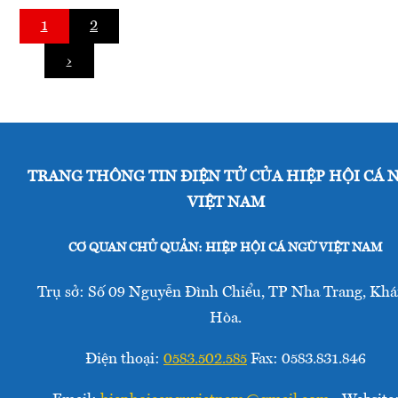
nay,
ngày
1
2
tại
càng
Hà
›
sâu
Nội,
rộng
Bộ
của
NN&PTNT
Việt
đã
Nam,
long
việc
TRANG THÔNG TIN ĐIỆN TỬ CỦA HIỆP HỘI CÁ 
trọng
thực
tổ
VIỆT NAM
hiện
chức
các
Lễ
CƠ QUAN CHỦ QUẢN: HIỆP HỘI CÁ NGỪ VIỆT NAM
cam
kỷ
kết
niệm
Trụ sở: Số 09 Nguyễn Đình Chiểu, TP Nha Trang, Kh
quốc
60
tế
Hòa.
năm
về
truyền
Điện thoại:
0583.502.585
Fax: 0583.831.846
lao
thống
động
ngành