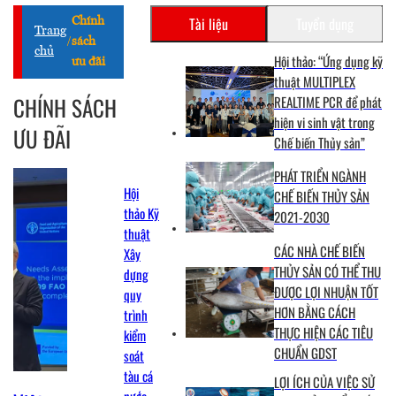
Tài liệu
Tuyển dụng
Chính
Trang
/
sách
chủ
Hội thảo: “Ứng dụng kỹ
ưu đãi
thuật MULTIPLEX
CHÍNH SÁCH
REALTIME PCR để phát
hiện vi sinh vật trong
ƯU ĐÃI
Chế biến Thủy sản”
PHÁT TRIỂN NGÀNH
Hội
CHẾ BIẾN THỦY SẢN
thảo Kỹ
2021-2030
thuật
CÁC NHÀ CHẾ BIẾN
Xây
THỦY SẢN CÓ THỂ THU
dựng
ĐƯỢC LỢI NHUẬN TỐT
quy
HƠN BẰNG CÁCH
trình
THỰC HIỆN CÁC TIÊU
kiểm
CHUẨN GDST
soát
tàu cá
LỢI ÍCH CỦA VIỆC SỬ
nước