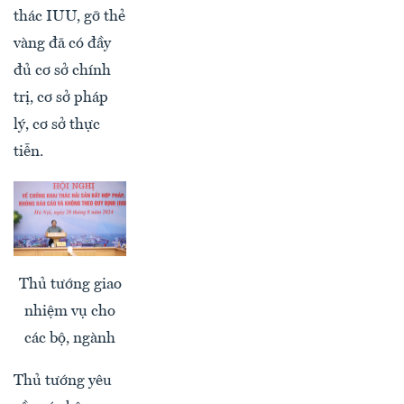
thác IUU, gỡ thẻ
vàng đã có đầy
đủ cơ sở chính
trị, cơ sở pháp
lý, cơ sở thực
tiễn.
Thủ tướng giao
nhiệm vụ cho
các bộ, ngành
Thủ tướng yêu