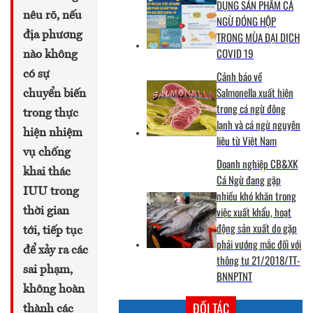
DỤNG SẢN PHẨM CÁ
nêu rõ, nếu
NGỪ ĐÓNG HỘP
địa phương
TRONG MÙA ĐẠI DỊCH
COVID 19
nào không
có sự
Cảnh báo về
Salmonella xuất hiện
chuyển biến
trong cá ngừ đông
trong thực
lạnh và cá ngừ nguyên
hiện nhiệm
liệu từ Việt Nam
vụ chống
Doanh nghiệp CB&XK
khai thác
Cá Ngừ đang gặp
IUU trong
nhiều khó khăn trong
việc xuất khẩu, hoạt
thời gian
động sản xuất do gặp
tới, tiếp tục
phải vướng mắc đối với
để xảy ra các
thông tư 21/2018/TT-
sai phạm,
BNNPTNT
không hoàn
ĐỐI TÁC
thành các