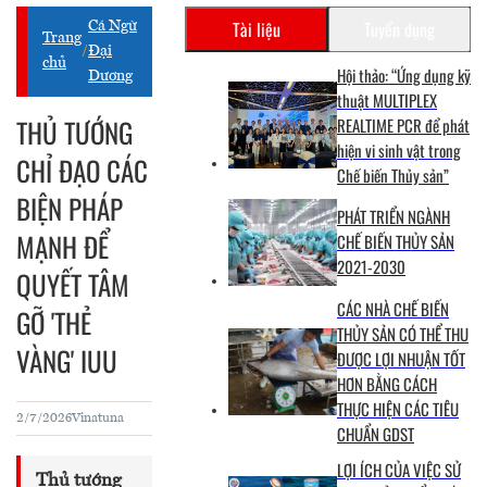
Tài liệu
Tuyển dụng
Cá Ngừ
Trang
/
Đại
chủ
Hội thảo: “Ứng dụng kỹ
Dương
thuật MULTIPLEX
THỦ TƯỚNG
REALTIME PCR để phát
hiện vi sinh vật trong
CHỈ ĐẠO CÁC
Chế biến Thủy sản”
BIỆN PHÁP
PHÁT TRIỂN NGÀNH
MẠNH ĐỂ
CHẾ BIẾN THỦY SẢN
2021-2030
QUYẾT TÂM
CÁC NHÀ CHẾ BIẾN
GỠ 'THẺ
THỦY SẢN CÓ THỂ THU
VÀNG' IUU
ĐƯỢC LỢI NHUẬN TỐT
HƠN BẰNG CÁCH
THỰC HIỆN CÁC TIÊU
2/7/2026
Vinatuna
CHUẨN GDST
LỢI ÍCH CỦA VIỆC SỬ
Thủ tướng