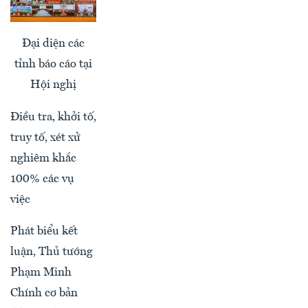
Đại diện các
tỉnh báo cáo tại
Hội nghị
Điều tra, khởi tố,
truy tố, xét xử
nghiêm khắc
100% các vụ
việc
Phát biểu kết
luận, Thủ tướng
Phạm Minh
Chính cơ bản