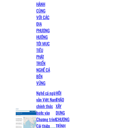
HÀNH
CÙNG
VỚI CÁC
ĐỊA
PHƯƠNG
HƯỚNG
TỚI MỤC
TIÊU
PHÁT
TRIỂN
NGHỀ CÁ
BỀN
VỮNG
Nghề cá ngừ
HỘI
vằn Việt Nam
THẢO
chính thức
XÂY
bước vào
DỰNG
Chương trình
CHƯƠNG
Cải thiện
TRÌNH