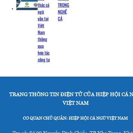
thác cá
TRONG
ngừ
NGHỀ
vằn tại
CÁ
Việt
Nam
thông
qua
hợp tác
công tư
TRANG THÔNG TIN ĐIỆN TỬ CỦA HIỆP HỘI CÁ 
VIỆT NAM
CƠ QUAN CHỦ QUẢN: HIỆP HỘI CÁ NGỪ VIỆT NAM