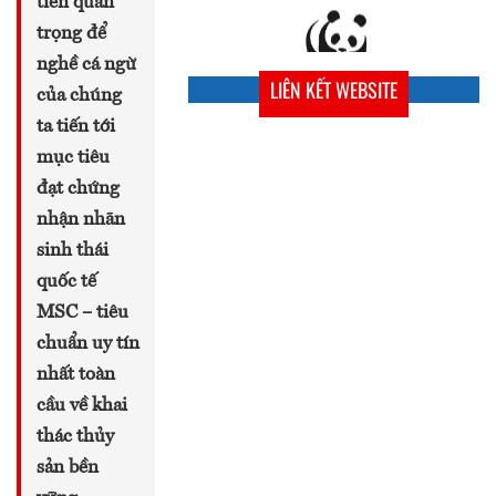
tiến quan
trọng để
nghề cá ngừ
LIÊN KẾT WEBSITE
của chúng
ta tiến tới
mục tiêu
đạt chứng
nhận nhãn
sinh thái
quốc tế
MSC – tiêu
chuẩn uy tín
nhất toàn
cầu về khai
thác thủy
sản bền