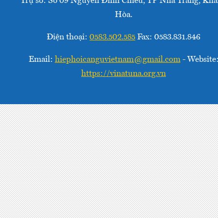
Trụ sở: Số 09 Nguyễn Đình Chiểu, TP Nha Trang, Kh
Hòa.
Điện thoại:
0583.502.585
Fax: 0583.831.846
Email:
hiephoicanguvietnam@gmail.com
- Website
https://vinatuna.org.vn