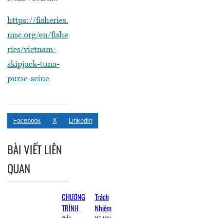
https://fisheries.
msc.org/en/fishe
ries/vietnam-
skipjack-tuna-
purse-seine
Facebook
X
LinkedIn
BÀI VIẾT LIÊN
QUAN
CHƯƠNG
Trách
TRÌNH
Nhiệm