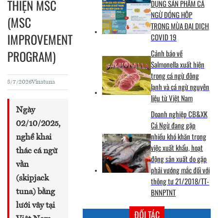
THIỆN MSC
DỤNG SẢN PHẨM CÁ
NGỪ ĐÓNG HỘP
(MSC
TRONG MÙA ĐẠI DỊCH
IMPROVEMENT
COVID 19
PROGRAM)
Cảnh báo về
Salmonella xuất hiện
trong cá ngừ đông
8/7/2026
Vinatuna
lạnh và cá ngừ nguyên
liệu từ Việt Nam
Ngày
Doanh nghiệp CB&XK
02/10/2025,
Cá Ngừ đang gặp
nhiều khó khăn trong
nghề khai
việc xuất khẩu, hoạt
thác cá ngừ
động sản xuất do gặp
vằn
phải vướng mắc đối với
(skipjack
thông tư 21/2018/TT-
BNNPTNT
tuna) bằng
lưới vây tại
ĐỐI TÁC