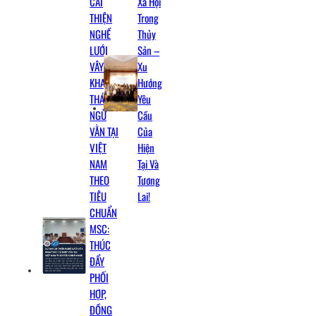
CẢI
Xã Hội
THIỆN
Trong
NGHỀ
Thủy
LƯỚI
Sản –
VÂY
Xu
KHAI
Hướng
THÁC CÁ
Yêu
NGỪ
Cầu
VẰN TẠI
Của
VIỆT
Hiện
NAM
Tại Và
THEO
Tương
TIÊU
Lai!
CHUẨN
MSC:
THÚC
ĐẨY
PHỐI
HỢP,
ĐỒNG