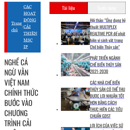
Tài liệu
Tuyển dụng
CÁC
HOẠT
Hội thảo: “Ứng dụng kỹ
ĐỘNG
Trang
thuật MULTIPLEX
/
CẢI
chủ
REALTIME PCR để phát
THIỆN
hiện vi sinh vật trong
MSC
Chế biến Thủy sản”
IP
PHÁT TRIỂN NGÀNH
NGHỀ CÁ
CHẾ BIẾN THỦY SẢN
NGỪ VẰN
2021-2030
VIỆT NAM
CÁC NHÀ CHẾ BIẾN
THỦY SẢN CÓ THỂ THU
CHÍNH THỨC
ĐƯỢC LỢI NHUẬN TỐT
BƯỚC VÀO
HƠN BẰNG CÁCH
THỰC HIỆN CÁC TIÊU
CHƯƠNG
CHUẨN GDST
TRÌNH CẢI
LỢI ÍCH CỦA VIỆC SỬ