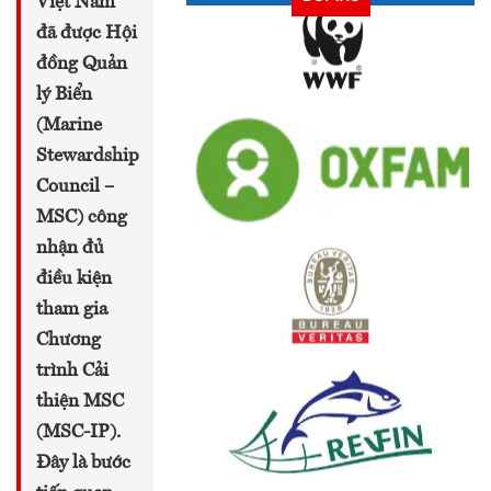
Việt Nam
đã được Hội
đồng Quản
lý Biển
(Marine
Stewardship
Council –
MSC) công
nhận đủ
điều kiện
tham gia
Chương
trình Cải
thiện MSC
(MSC-IP).
Đây là bước